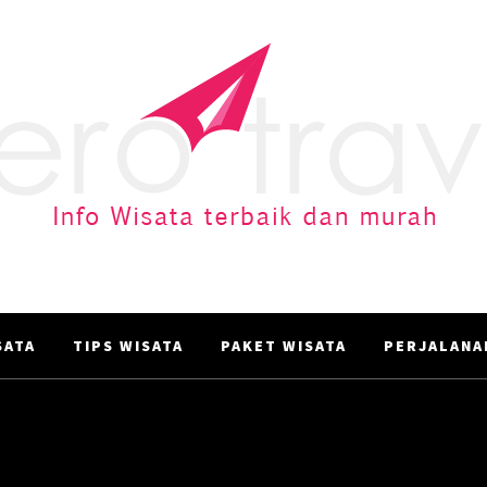
AERO TRAVEL
Info Wisata terbaik dan murah
ATA‎
TIPS WISATA
PAKET WISATA
PERJALANA