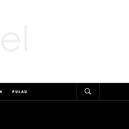
N
PULAU