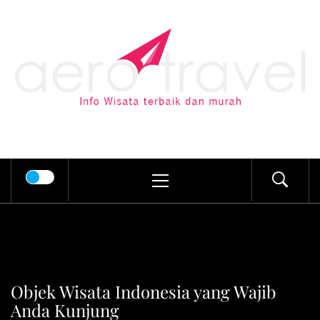
Skip
to
AERO TRAVEL
content
Info Wisata terbaik dan murah
Primary
Menu
Objek Wisata Indonesia yang Wajib
Anda Kunjung