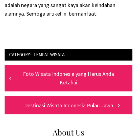
adalah negara yang sangat kaya akan keindahan
alamnya. Semoga artikel ini bermanfaat!
CATEGORY:
TEMPAT WISATA‎
Navigasi
Previous
Foto Wisata Indonesia yang Harus Anda
pos
post:
Ketahui
Next
Destinasi Wisata Indonesia Pulau Jawa
post:
About Us