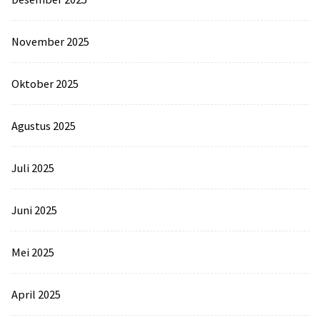
November 2025
Oktober 2025
Agustus 2025
Juli 2025
Juni 2025
Mei 2025
April 2025