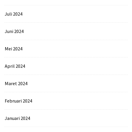
Juli 2024
Juni 2024
Mei 2024
April 2024
Maret 2024
Februari 2024
Januari 2024