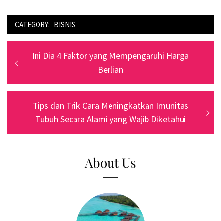
CATEGORY:
BISNIS
Navigasi
Previous
Ini Dia 4 Faktor yang Mempengaruhi Harga
pos
post:
Berlian
Next
Tips dan Trik Cara Meningkatkan Imunitas
post:
Tubuh Secara Alami yang Wajib Diketahui
About Us