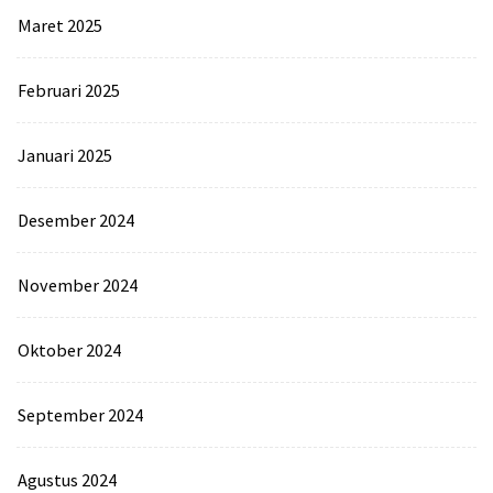
Maret 2025
Februari 2025
Januari 2025
Desember 2024
November 2024
Oktober 2024
September 2024
Agustus 2024