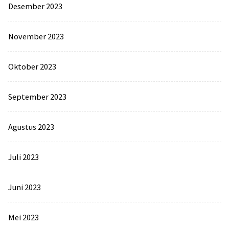
Desember 2023
November 2023
Oktober 2023
September 2023
Agustus 2023
Juli 2023
Juni 2023
Mei 2023