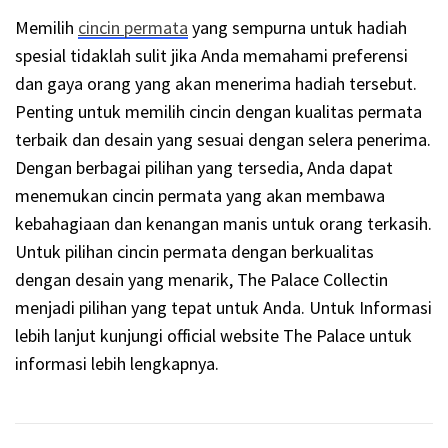
Memilih
cincin permata
yang sempurna untuk hadiah
spesial tidaklah sulit jika Anda memahami preferensi
dan gaya orang yang akan menerima hadiah tersebut.
Penting untuk memilih cincin dengan kualitas permata
terbaik dan desain yang sesuai dengan selera penerima.
Dengan berbagai pilihan yang tersedia, Anda dapat
menemukan cincin permata yang akan membawa
kebahagiaan dan kenangan manis untuk orang terkasih.
Untuk pilihan cincin permata dengan berkualitas
dengan desain yang menarik, The Palace Collectin
menjadi pilihan yang tepat untuk Anda. Untuk Informasi
lebih lanjut kunjungi official website The Palace untuk
informasi lebih lengkapnya.