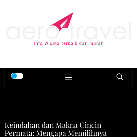
Skip
to
AERO TRAVEL
content
Info Wisata terbaik dan murah
Primary
Menu
Keindahan dan Makna Cincin
Permata: Mengapa Memilihnya