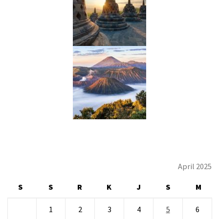
April 2025
S
S
R
K
J
S
M
1
2
3
4
5
6