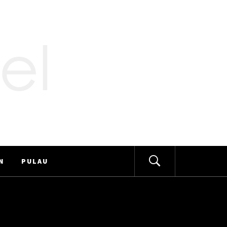
N
PULAU