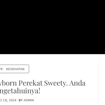
RY:
KESEHATAN
born Perekat Sweety. Anda
ngetahuinya!
EI 19, 2024
BY
ADMIN