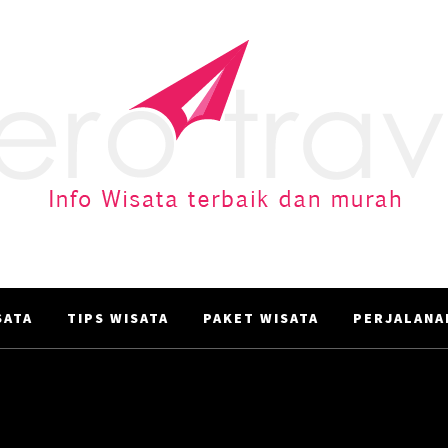
AERO TRAVEL
Info Wisata terbaik dan murah
ATA‎
TIPS WISATA
PAKET WISATA
PERJALANA