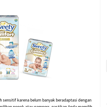
sih sensitif karena belum banyak beradaptasi dengan
pemilihan popok atau pampers, pastikan Anda memilih