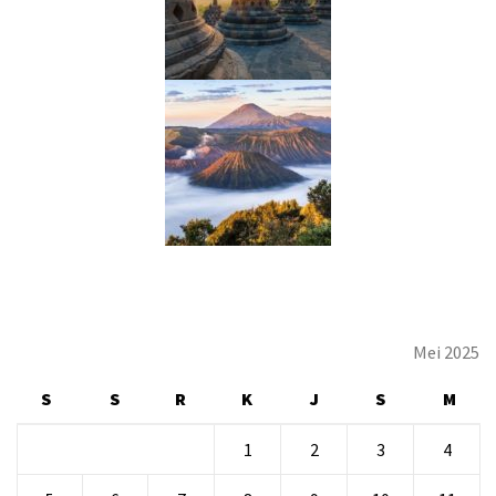
Mei 2025
S
S
R
K
J
S
M
1
2
3
4