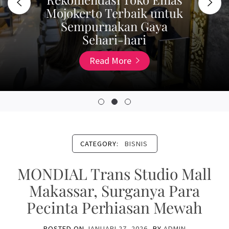
Mojokerto Terbaik untuk
Sempurnakan Gaya
Sehari-hari
Read More
CATEGORY:
BISNIS
MONDIAL Trans Studio Mall
Makassar, Surganya Para
Pecinta Perhiasan Mewah
POSTED ON
JANUARI 27, 2026
BY
ADMIN