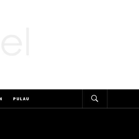
N
PULAU