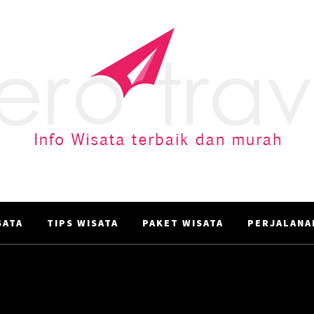
AERO TRAVEL
Info Wisata terbaik dan murah
ATA‎
TIPS WISATA
PAKET WISATA
PERJALANA