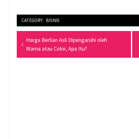
CATEGORY:
BISNIS
Navigasi
Previous
Harga Berlian Asli Dipengaruhi oleh
pos
post:
Warna atau Color, Apa Itu?