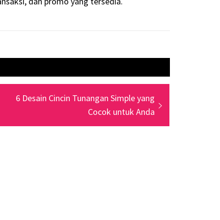
ansaksi, dan promo yang tersedia.
Next
6 Desain Cincin Tunangan Simple yang
post:
Cocok untuk Anda