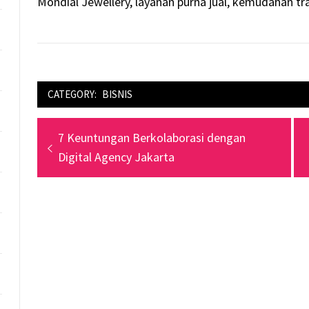
Mondial Jewellery, layanan purna jual, kemudahan tr
CATEGORY:
BISNIS
Navigasi
Previous
7 Keuntungan Berkolaborasi dengan
pos
post:
Digital Agency Jakarta