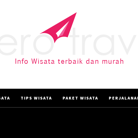
AERO TRAVEL
Info Wisata terbaik dan murah
ATA‎
TIPS WISATA
PAKET WISATA
PERJALANA