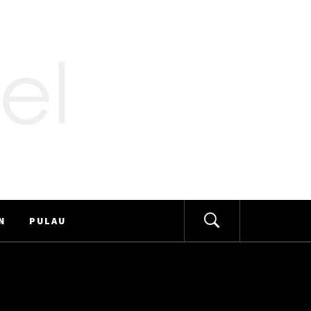
N
PULAU