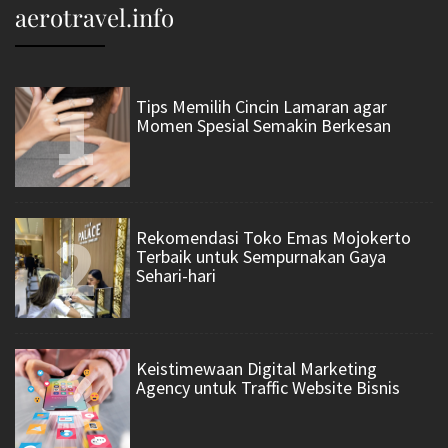
aerotravel.info
1
Tips Memilih Cincin Lamaran agar
Momen Spesial Semakin Berkesan
2
Rekomendasi Toko Emas Mojokerto
Terbaik untuk Sempurnakan Gaya
Sehari-hari
3
Keistimewaan Digital Marketing
Agency untuk Traffic Website Bisnis