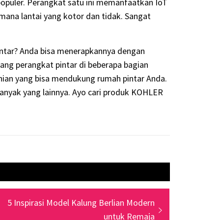
 populer. Perangkat satu ini memanfaatkan IoT
ana lantai yang kotor dan tidak. Sangat
intar? Anda bisa menerapkannya dengan
ang perangkat pintar di beberapa bagian
ian yang bisa mendukung rumah pintar Anda.
banyak yang lainnya. Ayo cari produk KOHLER
Next
5 Inspirasi Model Kalung Berlian Modern
post:
untuk Remaja