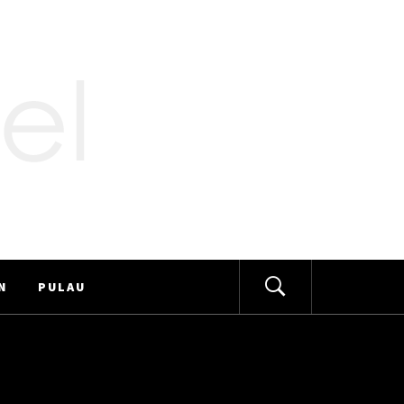
N
PULAU