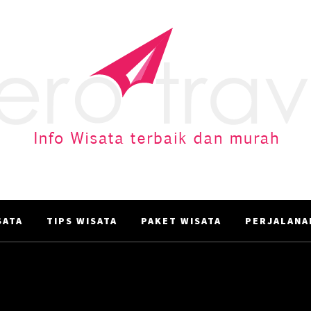
AERO TRAVEL
Info Wisata terbaik dan murah
ATA‎
TIPS WISATA
PAKET WISATA
PERJALANA