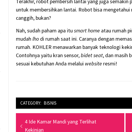
Terakhir, robot pembersih lantai yang juga semakin
untuk membersihkan lantai. Robot bisa mengetahui m
canggih, bukan?
Nah, sudah paham apa itu
smart home
atau rumah p
mudah
lho
di rumah saat ini. Caranya dengan memas
rumah. KOHLER menawarkan banyak teknologi kekin
Contohnya yaitu kran sensor,
bidet seat
, dan masih 
sesuai kebutuhan Anda melalui
website
resmi!
CATEGORY:
BISNIS
Navigasi
Previous
4 Ide Kamar Mandi yang Terlihat
pos
post:
Kekinian