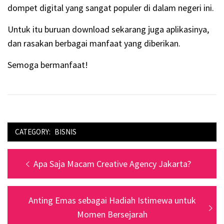
dompet digital yang sangat populer di dalam negeri ini.
Untuk itu buruan download sekarang juga aplikasinya,
dan rasakan berbagai manfaat yang diberikan.
Semoga bermanfaat!
CATEGORY:
BISNIS
Navigasi
Previous
Apa Saja Macam Creative Agency Jakarta?
pos
post:
Next
Anting Emas sebagai Hadiah Istimewa untuk
post:
Momen Bersejarah