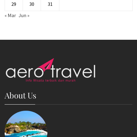
29
30
31
« Mar
Jun »
About Us