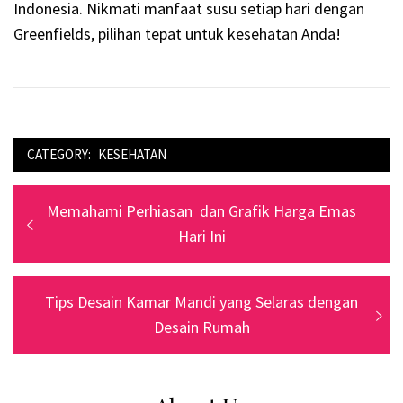
Indonesia. Nikmati manfaat susu setiap hari dengan
Greenfields, pilihan tepat untuk kesehatan Anda!
CATEGORY:
KESEHATAN
Navigasi
Previous
Memahami Perhiasan dan Grafik Harga Emas
pos
post:
Hari Ini
Next
Tips Desain Kamar Mandi yang Selaras dengan
post:
Desain Rumah