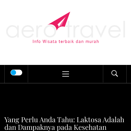
Skip
to
AERO TRAVEL
content
Info Wisata terbaik dan murah
Primary
Menu
Yang Perlu Anda Tahu: Laktosa Adalah
dan Dampaknya pada Kesehatan