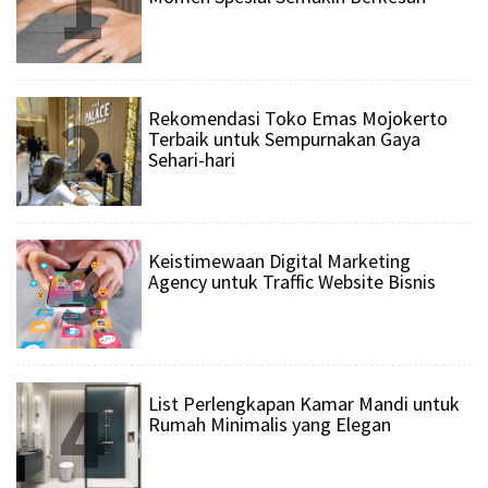
1
2
Rekomendasi Toko Emas Mojokerto
Terbaik untuk Sempurnakan Gaya
Sehari-hari
3
Keistimewaan Digital Marketing
Agency untuk Traffic Website Bisnis
4
List Perlengkapan Kamar Mandi untuk
Rumah Minimalis yang Elegan