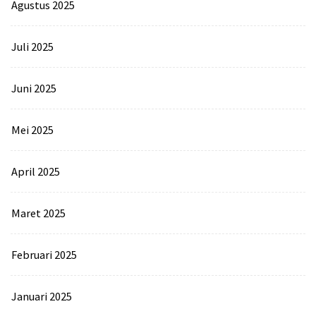
Agustus 2025
Juli 2025
Juni 2025
Mei 2025
April 2025
Maret 2025
Februari 2025
Januari 2025