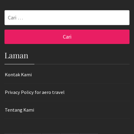
Cari
untuk:
Laman
Kontak Kami
Privacy Policy for aero travel
Tentang Kami