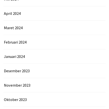
April 2024
Maret 2024
Februari 2024
Januari 2024
Desember 2023
November 2023
Oktober 2023