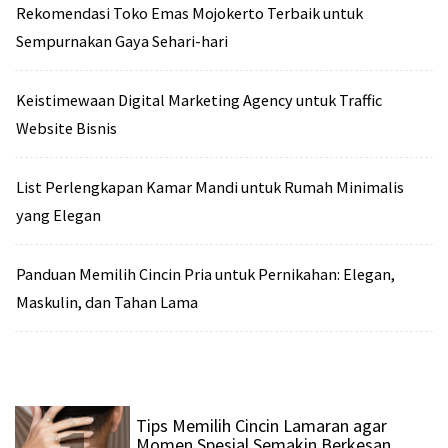
Rekomendasi Toko Emas Mojokerto Terbaik untuk
Sempurnakan Gaya Sehari-hari
Keistimewaan Digital Marketing Agency untuk Traffic
Website Bisnis
List Perlengkapan Kamar Mandi untuk Rumah Minimalis
yang Elegan
Panduan Memilih Cincin Pria untuk Pernikahan: Elegan,
Maskulin, dan Tahan Lama
Tips Memilih Cincin Lamaran agar
Momen Spesial Semakin Berkesan