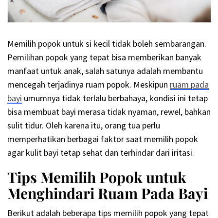
Memilih popok untuk si kecil tidak boleh sembarangan.
Pemilihan popok yang tepat bisa memberikan banyak
manfaat untuk anak, salah satunya adalah membantu
mencegah terjadinya ruam popok. Meskipun
ruam pada
bayi
umumnya tidak terlalu berbahaya, kondisi ini tetap
bisa membuat bayi merasa tidak nyaman, rewel, bahkan
sulit tidur. Oleh karena itu, orang tua perlu
memperhatikan berbagai faktor saat memilih popok
agar kulit bayi tetap sehat dan terhindar dari iritasi.
Tips Memilih Popok untuk
Menghindari Ruam Pada Bayi
Berikut adalah beberapa tips memilih popok yang tepat