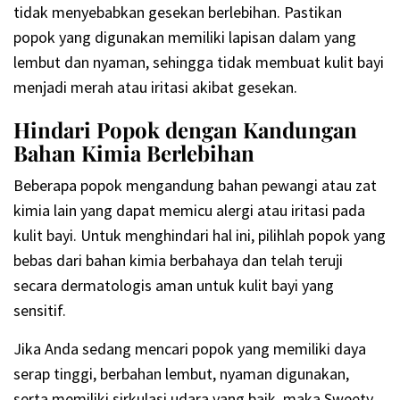
tidak menyebabkan gesekan berlebihan. Pastikan
popok yang digunakan memiliki lapisan dalam yang
lembut dan nyaman, sehingga tidak membuat kulit bayi
menjadi merah atau iritasi akibat gesekan.
Hindari Popok dengan Kandungan
Bahan Kimia Berlebihan
Beberapa popok mengandung bahan pewangi atau zat
kimia lain yang dapat memicu alergi atau iritasi pada
kulit bayi. Untuk menghindari hal ini, pilihlah popok yang
bebas dari bahan kimia berbahaya dan telah teruji
secara dermatologis aman untuk kulit bayi yang
sensitif.
Jika Anda sedang mencari popok yang memiliki daya
serap tinggi, berbahan lembut, nyaman digunakan,
serta memiliki sirkulasi udara yang baik, maka Sweety