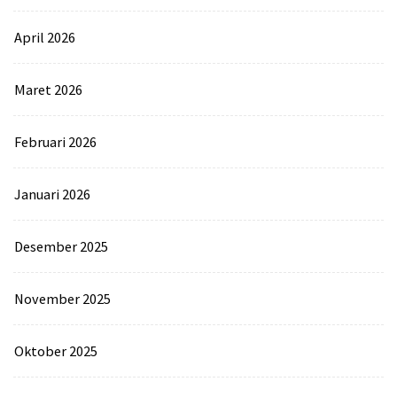
April 2026
Maret 2026
Februari 2026
Januari 2026
Desember 2025
November 2025
Oktober 2025