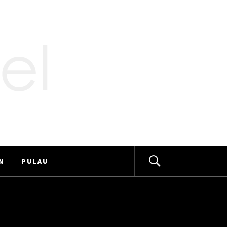
N
PULAU