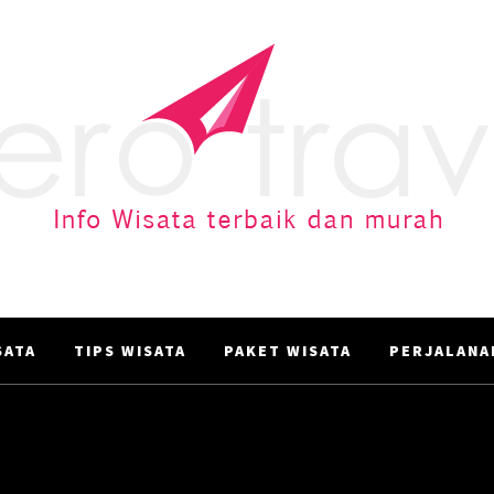
AERO TRAVEL
Info Wisata terbaik dan murah
ATA‎
TIPS WISATA
PAKET WISATA
PERJALANA