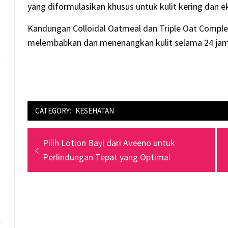
yang diformulasikan khusus untuk kulit kering dan ek
Kandungan Colloidal Oatmeal dan Triple Oat Com
melembabkan dan menenangkan kulit selama 24 jam
CATEGORY:
KESEHATAN
Navigasi
Previous
Pilih Lotion Bayi dari Aveeno untuk
pos
post:
Perlindungan Tepat yang Optimal