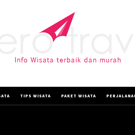
AERO TRAVEL
Info Wisata terbaik dan murah
ATA‎
TIPS WISATA
PAKET WISATA
PERJALANA