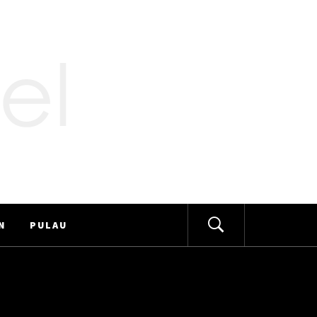
N
PULAU