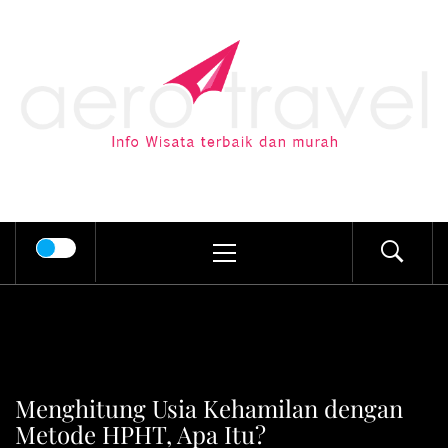
Skip
to
AERO TRAVEL
content
Info Wisata terbaik dan murah
Primary
Menu
Menghitung Usia Kehamilan dengan
Metode HPHT, Apa Itu?