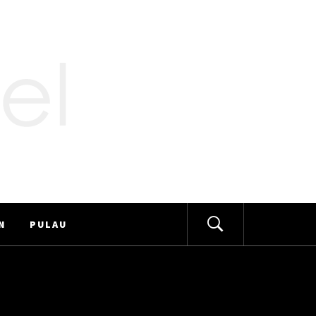
N
PULAU