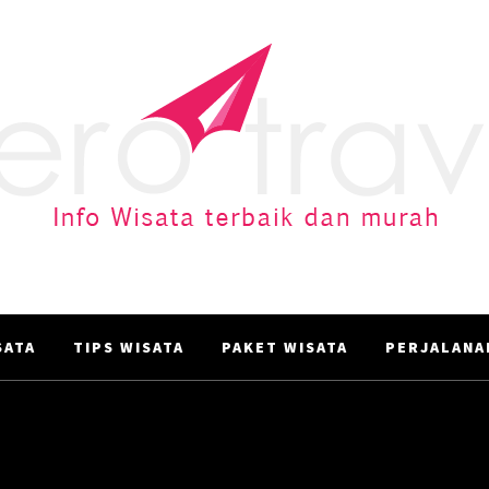
AERO TRAVEL
Info Wisata terbaik dan murah
ATA‎
TIPS WISATA
PAKET WISATA
PERJALANA