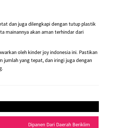
at dan juga dilengkapi dengan tutup plastik
rta mainannya akan aman terhindar dari
warkan oleh kinder joy indonesia
ini. Pastikan
 jumlah yang tepat, dan iringi juga dengan
g.
Next
Dipanen Dari Daerah Beriklim