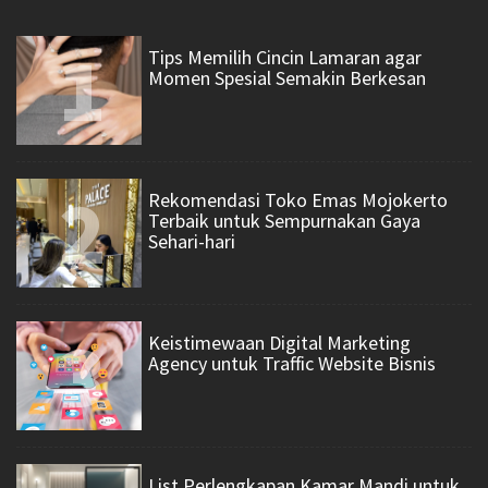
1
Tips Memilih Cincin Lamaran agar
Momen Spesial Semakin Berkesan
2
Rekomendasi Toko Emas Mojokerto
Terbaik untuk Sempurnakan Gaya
Sehari-hari
3
Keistimewaan Digital Marketing
Agency untuk Traffic Website Bisnis
List Perlengkapan Kamar Mandi untuk