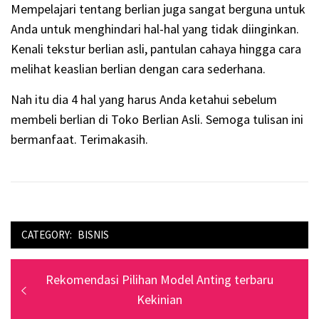
Mempelajari tentang berlian juga sangat berguna untuk
Anda untuk menghindari hal-hal yang tidak diinginkan.
Kenali tekstur berlian asli, pantulan cahaya hingga cara
melihat keaslian berlian dengan cara sederhana.
Nah itu dia 4 hal yang harus Anda ketahui sebelum
membeli berlian di Toko Berlian Asli. Semoga tulisan ini
bermanfaat. Terimakasih.
CATEGORY:
BISNIS
Navigasi
Previous
Rekomendasi Pilihan Model Anting terbaru
pos
post:
Kekinian