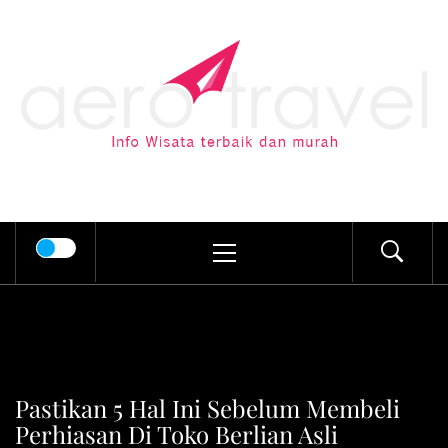
Skip
to
AERO TRAVEL
content
Info Wisata terbaik dan murah
Primary
Menu
Pastikan 5 Hal Ini Sebelum Membeli
Perhiasan Di Toko Berlian Asli